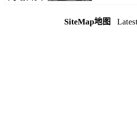
SiteMap地图
Latest