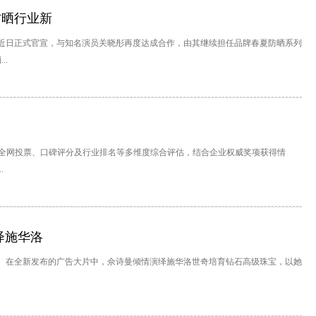
防晒行业新
近日正式官宣，与知名演员关晓彤再度达成合作，由其继续担任品牌春夏防晒系列
..
誉、全网投票、口碑评分及行业排名等多维度综合评估，结合企业权威奖项获得情
.
绎施华洛
言人。在全新发布的广告大片中，佘诗曼倾情演绎施华洛世奇培育钻石高级珠宝，以她