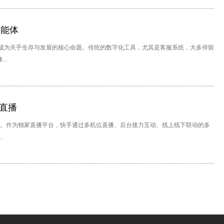
智能体
成为关乎生存与发展的核心命题。传统的数字化工具，尤其是客服系统，大多停留
..
家直播
落幕。作为独家直播平台，快手通过多机位直播、后台接力互动、线上线下联动的多
.