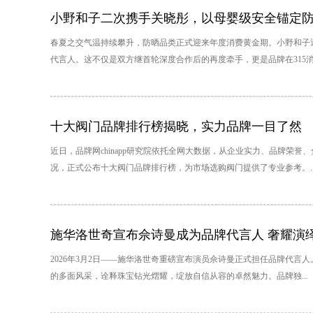
小野和子二次携手关晓彤，以母婴级安全锚定
春夏之交气温持续攀升，防晒品类正式迎来年度消费黄金期。小野和子
代言人。这不仅是双方继首轮深度合作后的再度牵手，更是品牌在315消.
十大阀门品牌排行榜揭晓，实力品牌一目了然
近日，品牌网chinapp研究院依托全网大数据，从企业实力、品牌荣
况，正式公布十大阀门品牌排行榜，为市场选购阀门提供了专业参考。..
施华洛世奇宣布佘诗曼成为品牌代言人 奢耀演
2026年3月2日——施华洛世奇重磅宣布演员佘诗曼正式担任品牌代
的多面风采，诠释珠宝钻光熠耀，绽放自信从容的卓然魅力。品牌独...