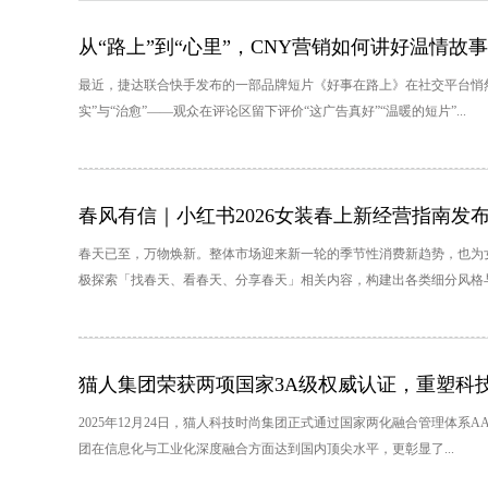
从“路上”到“心里”，CNY营销如何讲好温情故
最近，捷达联合快手发布的一部品牌短片《好事在路上》在社交平台悄然
实”与“治愈”——观众在评论区留下评价“这广告真好”“温暖的短片”...
春风有信｜小红书2026女装春上新经营指南发
春天已至，万物焕新。整体市场迎来新一轮的季节性消费新趋势，也为
极探索「找春天、看春天、分享春天」相关内容，构建出各类细分风格与生
猫人集团荣获两项国家3A级权威认证，重塑科
2025年12月24日，猫人科技时尚集团正式通过国家两化融合管理体
团在信息化与工业化深度融合方面达到国内顶尖水平，更彰显了...