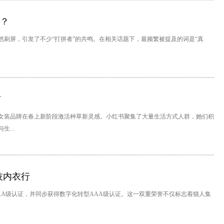
事？
刷屏，引发了不少“打拼者”的共鸣。在相关话题下，最频繁被提及的词是“真
布
女装品牌在春上新阶段激活种草新灵感。小红书聚集了大量生活方式人群，她们积
...
技内衣行
系AAA级认证，并同步获得数字化转型AAA级认证。这一双重荣誉不仅标志着猫人集