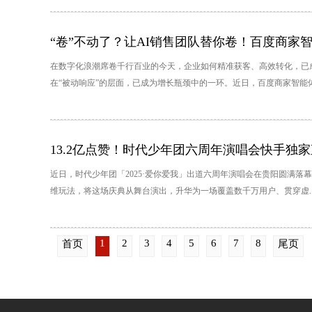
“卷”不动了？让AI销售团队替你卷！百度商家
在数字化浪潮席卷千行百业的今天，企业如何精准获客、高效转化，已
在“被动响应”的层面，已成为增长瓶颈中的一环。近日，百度商家智能体.
13.2亿点赞！时代少年团六周年演唱会快手独
近日，时代少年团「2025·爱你爱我」出道六周年演唱会在贵阳圆满
维玩法，将这场庆典从舞台演出，升华为一场覆盖数千万用户、贯穿虚..
1
2
3
4
5
6
7
8
首页
尾页