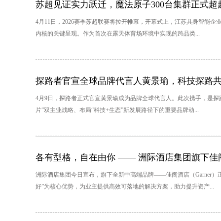
苏超见证实力跃迁，魔法原子300台集群正式超
4月11日，2026赛季苏超联赛将拉开帷幕，开幕式上，江苏具身智能企
内核的关键呈现。作为首次在露天体育场环境中实现的跨品类...
探路者官宣全球品牌代言人黄景瑜，科技探路
4月9日，探路者正式官宣黄景瑜成为品牌全球代言人。此次携手，是探路
片”双主业战略、布局“科技+生态”新发展路径下的重要品牌动...
各有型格，自在由你 —— 洲际酒店集团旗下佳
洲际酒店集团今日宣布，旗下全新中高端品牌——佳阁酒店（Garner
好”为核心优势，为业主提供高效可落地的解决方案，助力提升资产...