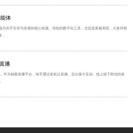
智能体
成为关乎生存与发展的核心命题。传统的数字化工具，尤其是客服系统，大多停留
..
家直播
落幕。作为独家直播平台，快手通过多机位直播、后台接力互动、线上线下联动的多
.