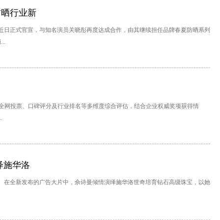
防晒行业新
近日正式官宣，与知名演员关晓彤再度达成合作，由其继续担任品牌春夏防晒系列
..
誉、全网投票、口碑评分及行业排名等多维度综合评估，结合企业权威奖项获得情
.
绎施华洛
言人。在全新发布的广告大片中，佘诗曼倾情演绎施华洛世奇培育钻石高级珠宝，以她