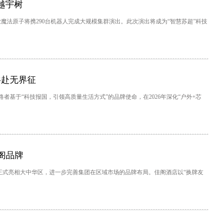
越宇树
业魔法原子将携290台机器人完成大规模集群演出。此次演出将成为“智慧苏超”科技
共赴无界征
者基于“科技报国，引领高质量生活方式”的品牌使命，在2026年深化“户外+芯
阁品牌
）正式亮相大中华区，进一步完善集团在区域市场的品牌布局。佳阁酒店以“换牌友