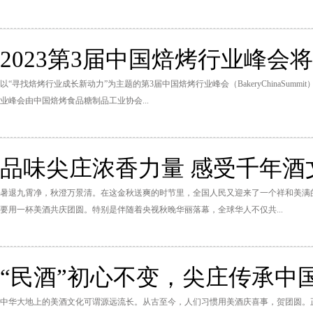
2023第3届中国焙烤行业峰会将于
以“寻找焙烤行业成长新动力”为主题的第3届中国焙烤行业峰会（BakeryChinaSummi
业峰会由中国焙烤食品糖制品工业协会...
品味尖庄浓香力量 感受千年酒
暑退九霄净，秋澄万景清。在这金秋送爽的时节里，全国人民又迎来了一个祥和美满
要用一杯美酒共庆团圆。特别是伴随着央视秋晚华丽落幕，全球华人不仅共...
“民酒”初心不变，尖庄传承中
中华大地上的美酒文化可谓源远流长。从古至今，人们习惯用美酒庆喜事，贺团圆。正