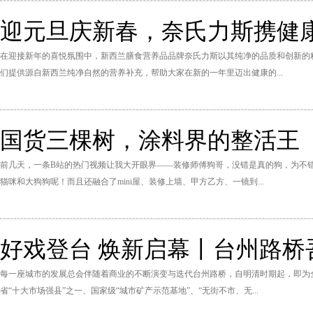
迎元旦庆新春，奈氏力斯携健
在迎接新年的喜悦氛围中，新西兰膳食营养品品牌奈氏力斯以其纯净的品质和创新的
们提供源自新西兰纯净自然的营养补充，帮助大家在新的一年里迈出健康的...
国货三棵树，涂料界的整活王
前几天，一条B站的热门视频让我大开眼界——装修师傅狗哥，没错是真的狗，为不
猫咪和大狗狗呢！而且还融合了mini屋、装修上墙、甲方乙方、一镜到...
好戏登台 焕新启幕丨台州路桥吾
每一座城市的发展总会伴随着商业的不断演变与迭代台州路桥，自明清时期起，即为
省“十大市场强县”之一、国家级“城市矿产示范基地”、“无街不市、无...