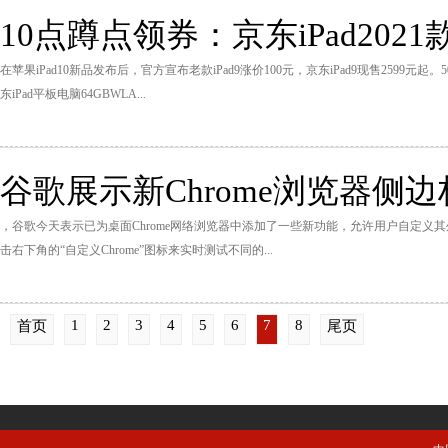
10点蹲点领券：京东iPad2021款
在苹果iPad10新品发布后，官方宣布老款iPad9涨价100元，京东iPad9现售2599
东iPad平板电脑64GBWLA...
谷歌展示新Chrome浏览器侧
，谷歌今天表示已为桌面Chrome网络浏览器中添加了一些新功能，允许用户自定义其外
击右下角的“自定义Chrome”图标来实时测试不同的...
1
2
3
4
5
6
7
8
首页
尾页