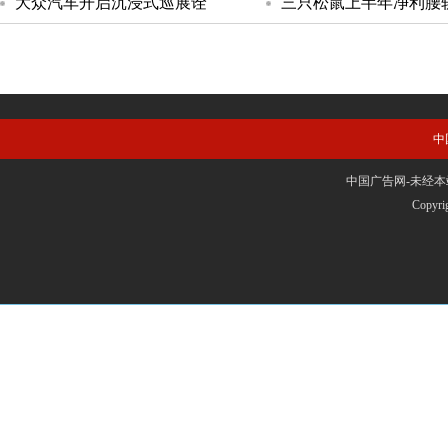
大众汽车开启沉浸式巡展诠
三只松鼠上半年净利腰
中
中国广告网-未经本站允
Copyr